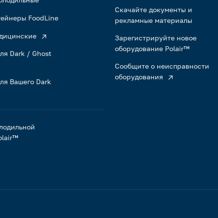
Скачайте документы и
ейнеры FoodLine
рекламные материалы
дицинские
Зарегистрируйте новое
оборудование Polair™
ля Dark / Ghost
Сообщите о неисправности
оборудования
ля Вашего Dark
лодильной
lair™