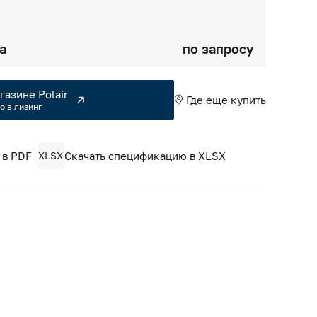
а
по запросу
газине Polair
Где еще купить
о в лизинг
 в PDF
XLSX
Скачать спецификацию в XLSX