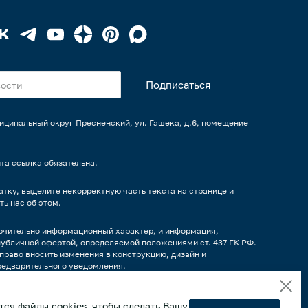
униципальный округ Пресненский, ул. Гашека, д.6, помещение
та ссылка обязательна.
тку, выделите некорректную часть текста на странице и
ть нас об этом.
ючительно информационный характер, и информация,
публичной офертой, определяемой положениями ст. 437 ГК РФ.
право вносить изменения в конструкцию, дизайн и
редварительного уведомления.
 варианты наполнения продуктами/напитками и другим
фактического вида. Интерьерные иллюстрации и примеры
ся файлы cookies, чтобы сделать Вашу
ются вариантами эксплуатации. Просим внимательно