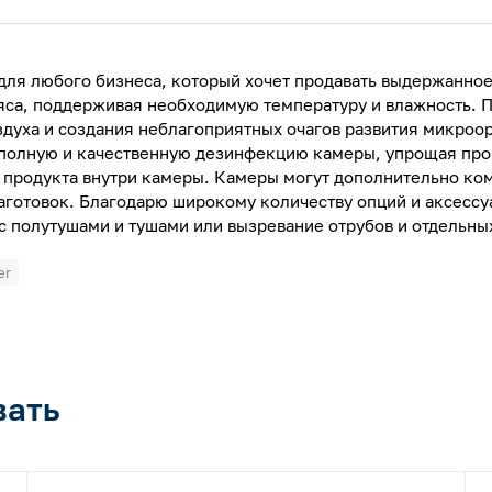
для любого бизнеса, который хочет продавать выдержанное
са, поддерживая необходимую температуру и влажность. П
здуха и создания неблагоприятных очагов развития микроо
полную и качественную дезинфекцию камеры, упрощая проце
 продукта внутри камеры. Камеры могут дополнительно ко
аготовок. Благодарю широкому количеству опций и аксесс
 с полутушами и тушами или вызревание отрубов и отдельны
er
вать