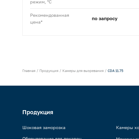
режим, °C
Рекомендованная
по запросу
цена*
Главная
Продукция
Камеры для вызревания
CDA 11.75
Продукция
Шоковая заморозка
Камеры х
Оборудование для пекарен
Машины х