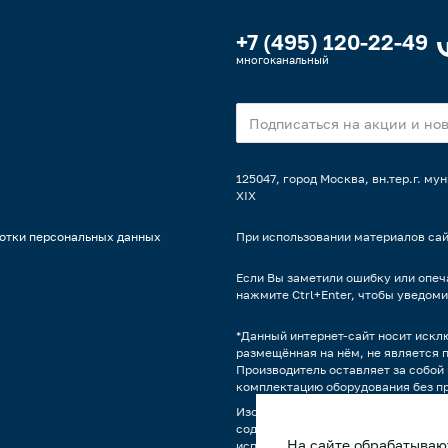
+7 (495) 120-22-49
многоканальный
125047, город Москва, вн.тер.г. м
XIX
отки персональных данных
При использовании материалов сай
Если Вы заметили ошибку или опеча
нажмите Ctrl+Enter, чтобы уведоми
*Данный интернет-сайт носит искл
размещённая на нём, не является 
Производитель оставляет за собой 
комплектацию оборудования без п
Изображения продукции, а также,
содержимым может отличаться от 
На сайте обрабатывают
использования оборудования явля