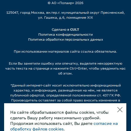
© АО «Полаир»
2026
125047, город Москва, вн.тер.г. муниципальный округ Пресненский,
ул. Гашека, д.6, помещение XIX
Сделано в
CULT
Политика конфиденциальности
Политика обработки персональных данных
При использовании материалов сайта ссылка обязательна.
Если Вы заметили ошибку или опечатку, выделите некорректную
часть текста на странице и нажмите Ctrl+Enter, чтобы уведомить нас
об этом.
*Данный интернет-сайт носит исключительно информационный
характер, и информация, размещённая на нём, не является
публичной офертой, определяемой положениями ст. 437 ГК РФ.
Производитель оставляет за собой право вносить изменения в
конструкцию, дизайн и комплектацию оборудования без
предварительного уведомления.
На сайте обрабатываются файлы cookies, чтобы
сделать Вашу работу максимально удобной.
Изображения продукции, а также, варианты наполнения
продуктами/напитками и другим содержимым может отличаться от
Продолжая использовать сайт, Вы даете
согласие на
фактического вида. Интерьерные иллюстрации и примеры
обработку файлов cookies
.