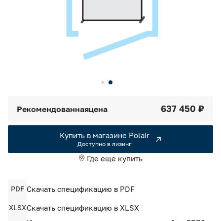
Камеры холодильные
Smart Serviсe
Единый доступ по QR-коду ко всей информации об изделии
Машины холодильные
Термоконтейнеры FoodLine
Решения для Dark / Ghost kitchen
Решения для Вашего Dark Store
637 450 ₽
Рекомендованная
цена
Купить в магазине Polair
Доступно в лизинг
Где еще купить
PDF
Скачать спецификацию в PDF
XLSX
Скачать спецификацию в XLSX