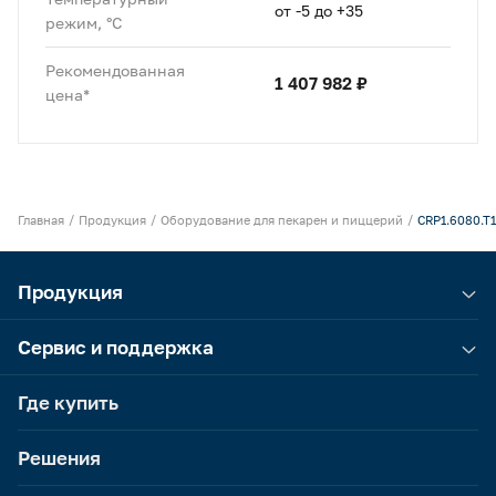
от -5 до +35
режим, °C
Рекомендованная
1 407 982 ₽
цена*
Главная
Продукция
Оборудование для пекарен и пиццерий
CRP1.6080.T1
Продукция
Сервис и поддержка
Где купить
Решения