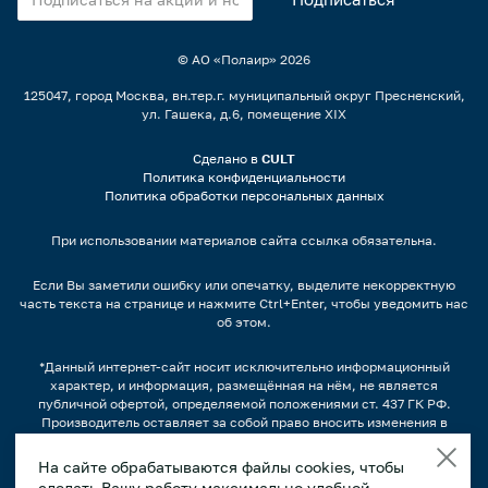
© АО «Полаир»
2026
125047, город Москва, вн.тер.г. муниципальный округ Пресненский,
ул. Гашека, д.6, помещение XIX
Сделано в
CULT
Политика конфиденциальности
Политика обработки персональных данных
При использовании материалов сайта ссылка обязательна.
Если Вы заметили ошибку или опечатку, выделите некорректную
часть текста на странице и нажмите Ctrl+Enter, чтобы уведомить нас
об этом.
*Данный интернет-сайт носит исключительно информационный
характер, и информация, размещённая на нём, не является
публичной офертой, определяемой положениями ст. 437 ГК РФ.
Производитель оставляет за собой право вносить изменения в
конструкцию, дизайн и комплектацию оборудования без
предварительного уведомления.
На сайте обрабатываются файлы cookies, чтобы
сделать Вашу работу максимально удобной.
Изображения продукции, а также, варианты наполнения