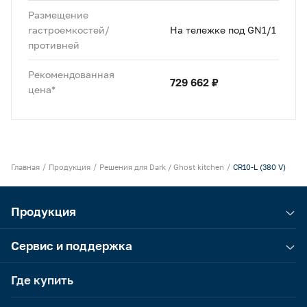
Размещение
гастроемкостей/
На тележке под GN1/1
противней
Рекомендованная
729 662 ₽
цена*
Главная
Продукция
Решения для Dark / Ghost kitchen
CR10-L (380 V)
Продукция
Сервис и поддержка
Где купить