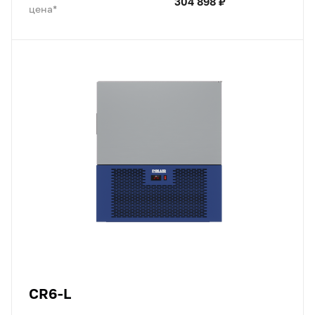
304 898 ₽
цена*
CR6-L