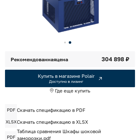
Камеры холодильные
Smart Serviсe
Единый доступ по QR-коду ко всей информации об изделии
Машины холодильные
Термоконтейнеры FoodLine
Решения для Dark / Ghost kitchen
304 898 ₽
Рекомендованная
цена
Решения для Вашего Dark Store
Купить в магазине Polair
Доступно в лизинг
Где еще купить
PDF
Скачать спецификацию в PDF
XLSX
Скачать спецификацию в XLSX
Таблица сравнения Шкафы шоковой
PDF
заморозки.pdf