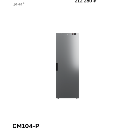
212 280 ₽
цена*
CM104-P