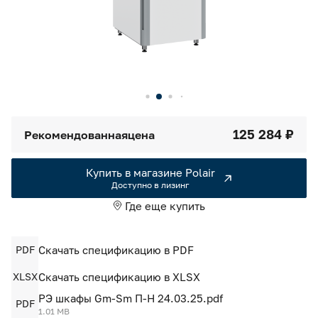
Камеры холодильные
Smart Serviсe
Единый доступ по QR-коду ко всей информации об изделии
Машины холодильные
Термоконтейнеры FoodLine
Решения для Dark / Ghost kitchen
125 284 ₽
Рекомендованная
цена
Решения для Вашего Dark Store
Купить в магазине Polair
Доступно в лизинг
Где еще купить
PDF
Скачать спецификацию в PDF
XLSX
Скачать спецификацию в XLSX
РЭ шкафы Gm-Sm П-Н 24.03.25.pdf
PDF
1.01 MB