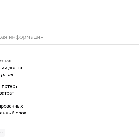
кая информация
атная
нии двери —
уктов
 потерь
затрат
тированных
ченный срок
er