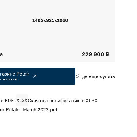
1402х925х1960
а
229 900 ₽
газине Polair
Где еще купить
о в лизинг
 в PDF
XLSX
Скачать спецификацию в XLSX
 Polair - March 2023.pdf