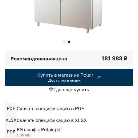
Камеры холодильные
Smart Serviсe
Единый доступ по QR-коду ко всей информации об изделии
Машины холодильные
Термоконтейнеры FoodLine
Решения для Dark / Ghost kitchen
181 983 ₽
Рекомендованная
цена
Решения для Вашего Dark Store
Купить в магазине Polair
Доступно в лизинг
Где еще купить
PDF
Скачать спецификацию в PDF
XLSX
Скачать спецификацию в XLSX
РЭ шкафы Polair.pdf
PDF
1.06 MB