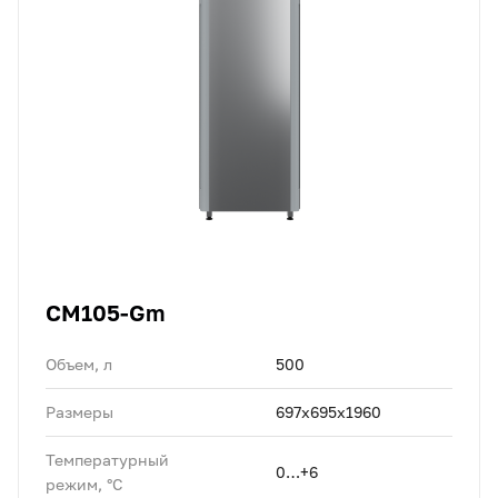
CM105-Gm
Объем, л
500
Размеры
697х695х1960
Температурный
0…+6
режим, °C