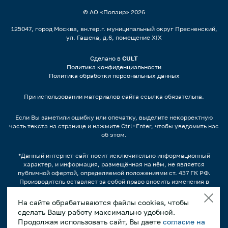
© АО «Полаир»
2026
125047, город Москва, вн.тер.г. муниципальный округ Пресненский,
ул. Гашека, д.6, помещение XIX
Сделано в
CULT
Политика конфиденциальности
Политика обработки персональных данных
При использовании материалов сайта ссылка обязательна.
Если Вы заметили ошибку или опечатку, выделите некорректную
часть текста на странице и нажмите Ctrl+Enter, чтобы уведомить нас
об этом.
*Данный интернет-сайт носит исключительно информационный
характер, и информация, размещённая на нём, не является
публичной офертой, определяемой положениями ст. 437 ГК РФ.
Производитель оставляет за собой право вносить изменения в
конструкцию, дизайн и комплектацию оборудования без
предварительного уведомления.
На сайте обрабатываются файлы cookies, чтобы
сделать Вашу работу максимально удобной.
Изображения продукции, а также, варианты наполнения
продуктами/напитками и другим содержимым может отличаться от
Продолжая использовать сайт, Вы даете
согласие на