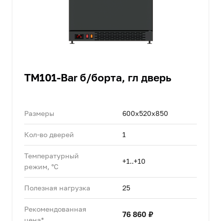
TM101-Bar б/борта, гл дверь
Размеры
600х520х850
Кол-во дверей
1
Температурный
+1..+10
режим, °C
Полезная нагрузка
25
Рекомендованная
76 860 ₽
цена*