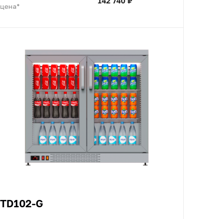
142 740 ₽
цена*
TD102-G