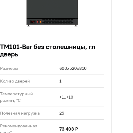
TM101-Bar без столешницы, гл
дверь
Размеры
600х520х810
Кол-во дверей
1
Температурный
+1..+10
режим, °C
Полезная нагрузка
25
Рекомендованная
73 403 ₽
цена*