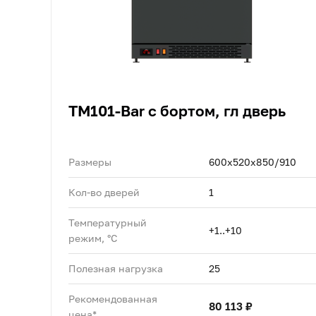
TM101-Bar с бортом, гл дверь
Размеры
600х520х850/910
Кол-во дверей
1
Температурный
+1..+10
режим, °C
Полезная нагрузка
25
Рекомендованная
80 113 ₽
цена*