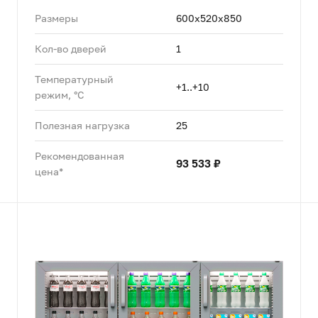
Размеры
600х520х850
Кол-во дверей
1
Температурный
+1..+10
режим, °C
Полезная нагрузка
25
Рекомендованная
93 533 ₽
цена*