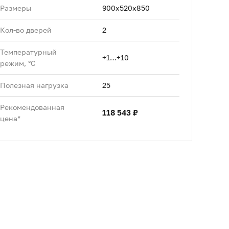
Размеры
900x520x850
Кол-во дверей
2
Температурный
+1…+10
режим, °C
Полезная нагрузка
25
Рекомендованная
118 543 ₽
цена*