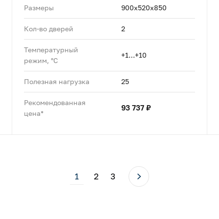
Размеры
900x520x850
Кол-во дверей
2
Температурный
+1…+10
режим, °C
Полезная нагрузка
25
Рекомендованная
93 737 ₽
цена*
1
2
3