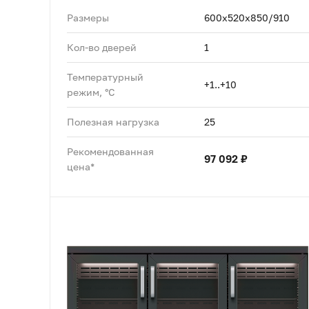
Размеры
600х520х850/910
Кол-во дверей
1
Температурный
+1..+10
режим, °C
Полезная нагрузка
25
Рекомендованная
97 092 ₽
цена*