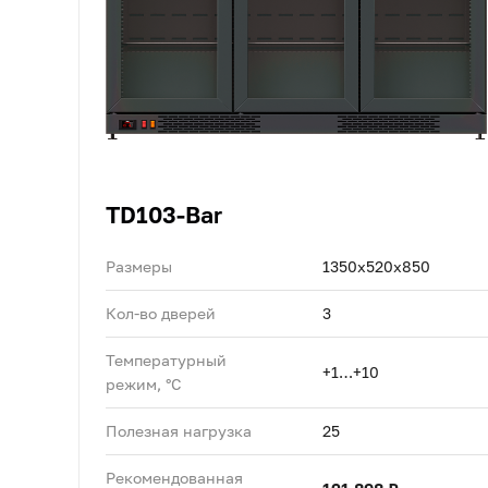
TD103-Bar
Размеры
1350x520x850
Кол-во дверей
3
Температурный
+1…+10
режим, °C
Полезная нагрузка
25
Рекомендованная