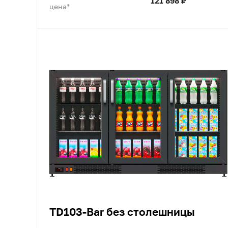
121 898 ₽
цена*
TD103-Bar без столешницы