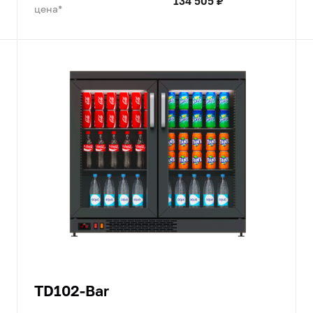
134 505 ₽
цена*
TD102-Bar