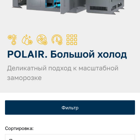
Камеры холодильные
Smart Serviсe
Единый доступ по QR-коду ко всей информации об изделии
Машины холодильные
Термоконтейнеры FoodLine
Решения для Dark / Ghost kitchen
Решения для Вашего Dark Store
Фильтр
Сортировка: