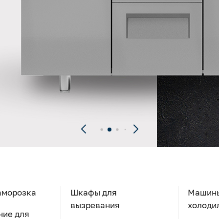
дства
аморозка
Шкафы для
Машин
вызревания
холоди
ние для