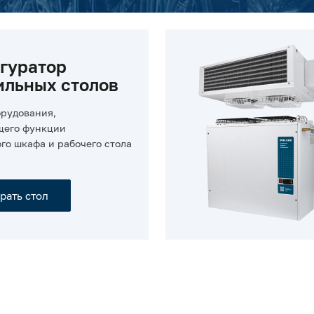
гуратор
ильных столов
орудования,
его функции
го шкафа и рабочего стола
рать стол