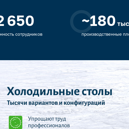
2 650
~180
тыс
нность сотрудников
производственные п