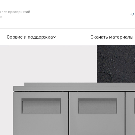
 для предприятий
+7
ли
Сервис и поддержка
Скачать материалы
рьми
ных и
ных и
одств
одств