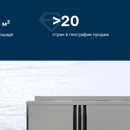
>20
2
 м
лощади
стран в географии продаж