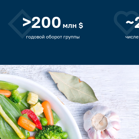
>200
~
млн $
годовой оборот группы
числе