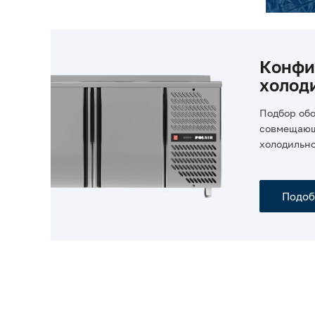
Конфи
холод
Подбор об
совмещающ
холодильно
Подоб