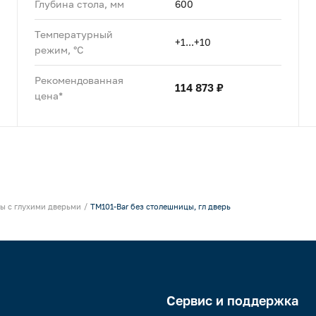
Глубина стола, мм
600
Температурный
+1...+10
режим, °C
Рекомендованная
114 873 ₽
цена*
ы с глухими дверьми
TM101-Bar без столешницы, гл дверь
Сервис и поддержка