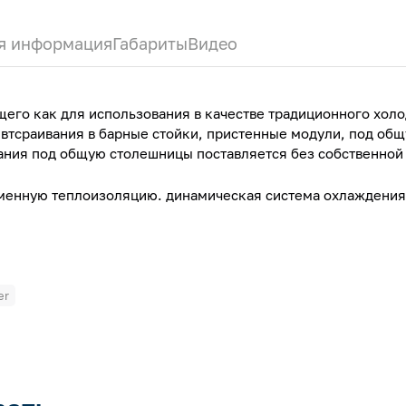
я информация
Габариты
Видео
щего как для использования в качестве традиционного хол
 втсраивания в барные стойки, пристенные модули, под об
вания под общую столешницы поставляется без собственно
тменную теплоизоляцию. динамическая система охлаждения
er