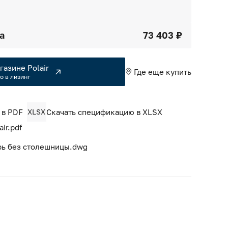
а
73 403 ₽
газине Polair
Где еще купить
о в лизинг
 в PDF
XLSX
Скачать спецификацию в XLSX
ir.pdf
ерь без столешницы.dwg