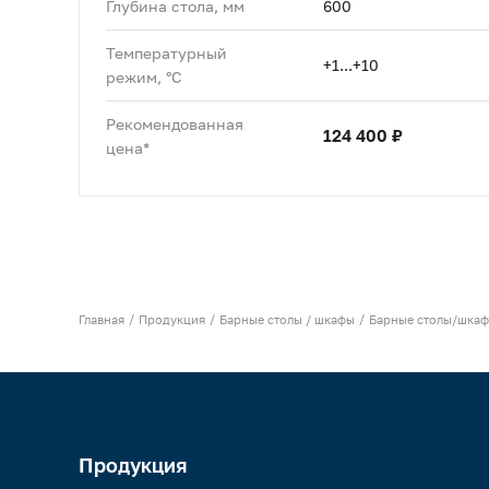
Глубина стола, мм
600
Температурный
+1...+10
режим, °C
Рекомендованная
124 400 ₽
цена*
Главная
Продукция
Барные столы / шкафы
Барные столы/шкаф
Продукция