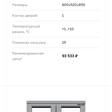
Размеры
600х520х850
Кол-во дверей
1
Температурный
+1..+10
режим, °C
Полезная нагрузка
25
Рекомендованная
93 533 ₽
цена*