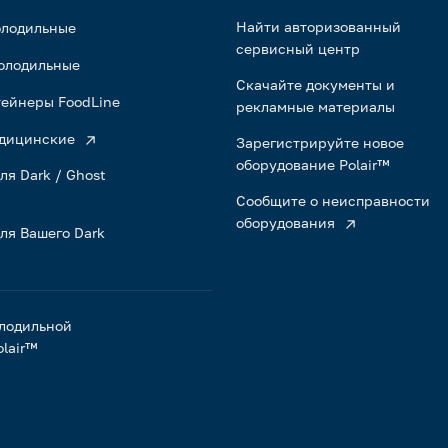
Найти авторизованный
олодильные
сервисный центр
олодильные
Скачайте документы и
ейнеры FoodLine
рекламные материалы
дицинские
Зарегистрируйте новое
оборудование Polair™
ля Dark / Ghost
Сообщите о неисправности
оборудования
ля Вашего Dark
лодильной
lair™