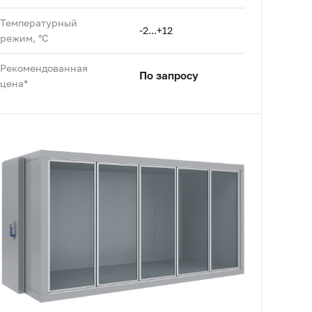
Температурный
-2...+12
режим, °C
Рекомендованная
По запросу
цена*