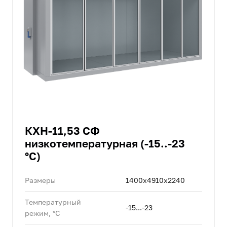
КХН-11,53 СФ
низкотемпературная (-15..-23
°C)
Размеры
1400x4910x2240
Температурный
-15...-23
режим, °C