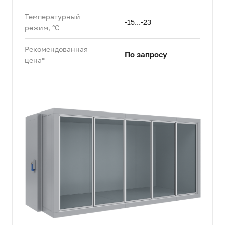
Температурный
-15...-23
режим, °C
Рекомендованная
По запросу
цена*