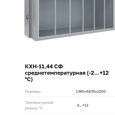
КХН-11,44 СФ
среднетемпературная (-2...+12
°C)
Размеры
1360x4835x2200
Температурный
-2...+12
режим, °C