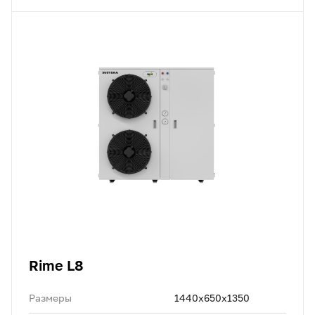
Rime L8
Размеры
1440x650x1350