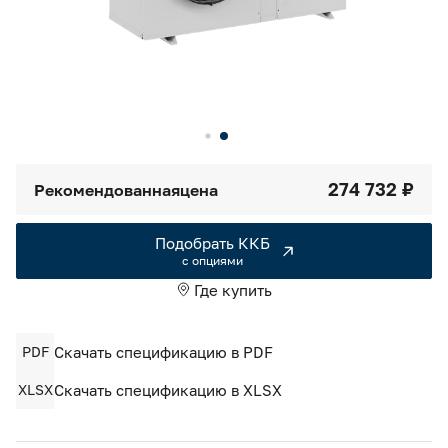
Камеры холодильные
Smart Serviсe
Единый доступ по QR-коду ко всей информации об изделии
Машины холодильные
Термоконтейнеры FoodLine
Решения для Dark / Ghost kitchen
274 732 ₽
Рекомендованная
цена
Решения для Вашего Dark Store
Подобрать ККБ
с опциями
Где купить
PDF
Скачать спецификацию в PDF
XLSX
Скачать спецификацию в XLSX