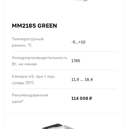
MM218S GREEN
Температурный
-5...+10
режим, °C
Холодопроизводительность
1765
Вт, не менее
Камера м3, при t окр.
11,9 ... 18,4
среды 25°C
Рекомендованная
114 008 ₽
цена*