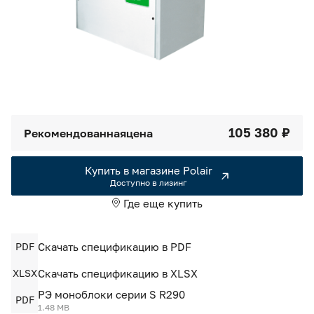
Камеры холодильные
Smart Serviсe
Единый доступ по QR-коду ко всей информации об изделии
Машины холодильные
Термоконтейнеры FoodLine
Решения для Dark / Ghost kitchen
105 380 ₽
Рекомендованная
цена
Решения для Вашего Dark Store
Купить в магазине Polair
Доступно в лизинг
Где еще купить
PDF
Скачать спецификацию в PDF
XLSX
Скачать спецификацию в XLSX
РЭ моноблоки серии S R290
PDF
1.48 MB