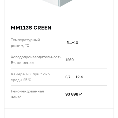
MM113S GREEN
Температурный
-5...+10
режим, °C
Холодопроизводительность
1260
Вт, не менее
Камера м3, при t окр.
6,7 ... 12,4
среды 25°C
Рекомендованная
93 898 ₽
цена*