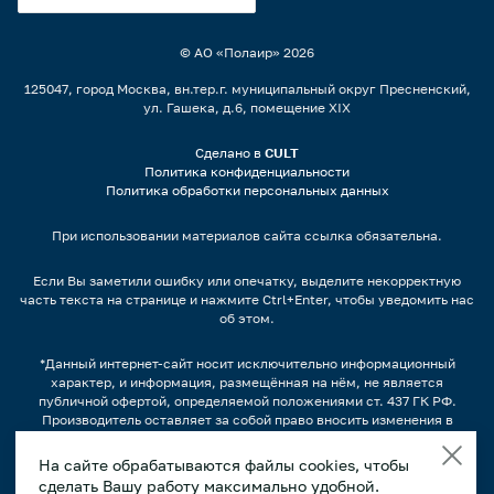
© АО «Полаир»
2026
125047, город Москва, вн.тер.г. муниципальный округ Пресненский,
ул. Гашека, д.6, помещение XIX
Сделано в
CULT
Политика конфиденциальности
Политика обработки персональных данных
При использовании материалов сайта ссылка обязательна.
Если Вы заметили ошибку или опечатку, выделите некорректную
часть текста на странице и нажмите Ctrl+Enter, чтобы уведомить нас
об этом.
*Данный интернет-сайт носит исключительно информационный
характер, и информация, размещённая на нём, не является
публичной офертой, определяемой положениями ст. 437 ГК РФ.
Производитель оставляет за собой право вносить изменения в
конструкцию, дизайн и комплектацию оборудования без
предварительного уведомления.
На сайте обрабатываются файлы cookies, чтобы
сделать Вашу работу максимально удобной.
Изображения продукции, а также, варианты наполнения