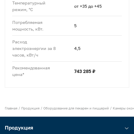
Температурный
от +35 до +45
режим, °C
Потребляемая
5
мощность, кВт.
Расход
электроэнергии за 8
4,5
часов, кВт/ч
Рекомендованная
743 285 ₽
цена*
Главная
Продукция
Оборудование для пекарен и пиццерий
Камеры окон
Продукция