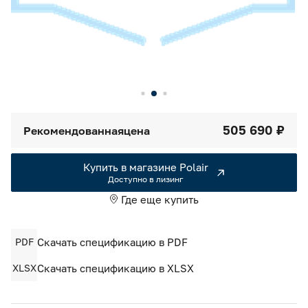
Камеры холодильные
Smart Serviсe
Единый доступ по QR-коду ко всей информации об изделии
Машины холодильные
Термоконтейнеры FoodLine
Решения для Dark / Ghost kitchen
505 690 ₽
Рекомендованная
цена
Решения для Вашего Dark Store
Купить в магазине Polair
Доступно в лизинг
Где еще купить
PDF
Скачать спецификацию в PDF
XLSX
Скачать спецификацию в XLSX