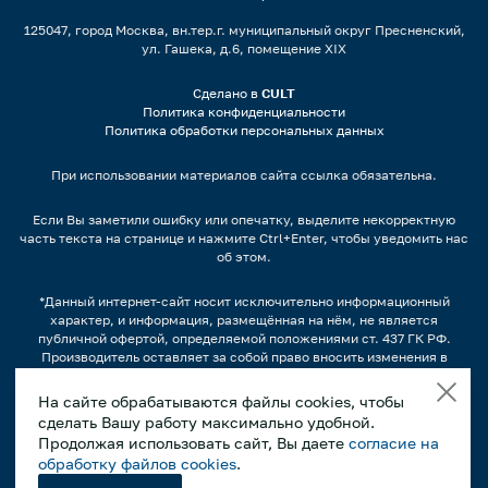
125047, город Москва, вн.тер.г. муниципальный округ Пресненский,
ул. Гашека, д.6, помещение XIX
Сделано в
CULT
Политика конфиденциальности
Политика обработки персональных данных
При использовании материалов сайта ссылка обязательна.
Если Вы заметили ошибку или опечатку, выделите некорректную
часть текста на странице и нажмите Ctrl+Enter, чтобы уведомить нас
об этом.
*Данный интернет-сайт носит исключительно информационный
характер, и информация, размещённая на нём, не является
публичной офертой, определяемой положениями ст. 437 ГК РФ.
Производитель оставляет за собой право вносить изменения в
конструкцию, дизайн и комплектацию оборудования без
предварительного уведомления.
На сайте обрабатываются файлы cookies, чтобы
сделать Вашу работу максимально удобной.
Изображения продукции, а также, варианты наполнения
продуктами/напитками и другим содержимым может отличаться от
Продолжая использовать сайт, Вы даете
согласие на
фактического вида. Интерьерные иллюстрации и примеры
обработку файлов cookies
.
использования оборудования являются вариантами эксплуатации.