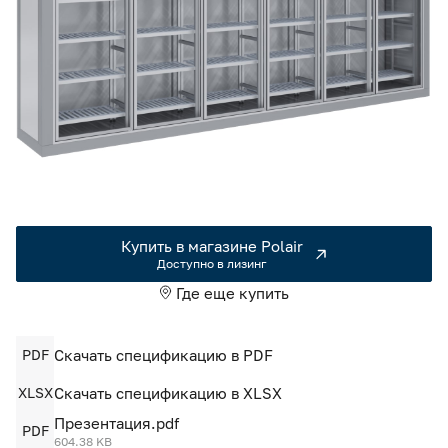
Камеры холодильные
Smart Serviсe
Единый доступ по QR-коду ко всей информации об изделии
Машины холодильные
Термоконтейнеры FoodLine
Решения для Dark / Ghost kitchen
Решения для Вашего Dark Store
Купить в магазине Polair
Доступно в лизинг
Где еще купить
PDF
Скачать спецификацию в PDF
XLSX
Скачать спецификацию в XLSX
Презентация.pdf
PDF
604.38 KB