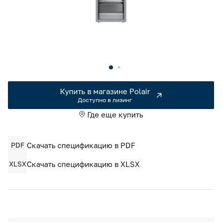
Камеры холодильные
Smart Serviсe
Единый доступ по QR-коду ко всей информации об изделии
Машины холодильные
Термоконтейнеры FoodLine
Решения для Dark / Ghost kitchen
Купить в магазине Polair
Решения для Вашего Dark Store
Доступно в лизинг
Где еще купить
PDF
Скачать спецификацию в PDF
XLSX
Скачать спецификацию в XLSX