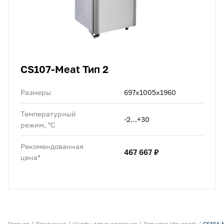
CS107-Meat Тип 2
Размеры
697х1005х1960
Температурный
-2…+30
режим, °C
Рекомендованная
467 667 ₽
цена*
Главная
Продукция
Шкафы для вызревания
Для мяса (dry aged)
CS104-