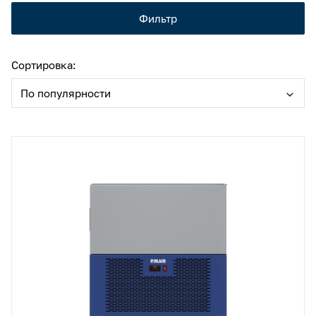
Камеры холодильные
Фильтр
Smart Serviсe
Единый доступ по QR-коду ко всей информации об изделии
Машины холодильные
Сортировка:
Термоконтейнеры FoodLine
По популярности
Решения для Dark / Ghost kitchen
Решения для Вашего Dark Store