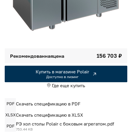
Камеры холодильные
Smart Serviсe
Единый доступ по QR-коду ко всей информации об изделии
Машины холодильные
Термоконтейнеры FoodLine
Решения для Dark / Ghost kitchen
156 703 ₽
Рекомендованная
цена
Решения для Вашего Dark Store
Купить в магазине Polair
Доступно в лизинг
Где еще купить
PDF
Скачать спецификацию в PDF
XLSX
Скачать спецификацию в XLSX
РЭ хол столы Polair с боковым агрегатом.pdf
PDF
753.44 KB