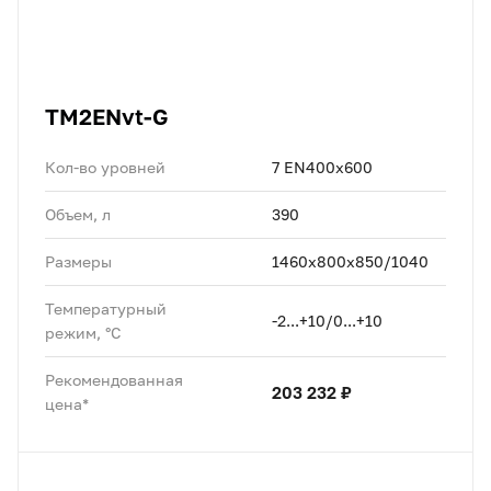
TM2ENvt-G
Кол-во уровней
7 EN400х600
Объем, л
390
Размеры
1460х800x850/1040
Температурный
-2...+10/0...+10
режим, °C
Рекомендованная
203 232 ₽
цена*