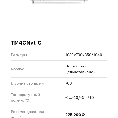
TM4GNvt-G
Размеры
1630х700х850/1040
Полностью
Корпус
цельнозаливной
Глубина стола, мм
700
Температурный
-2...+10/+5...+10
режим, °C
Рекомендованная
225 200 ₽
цена*