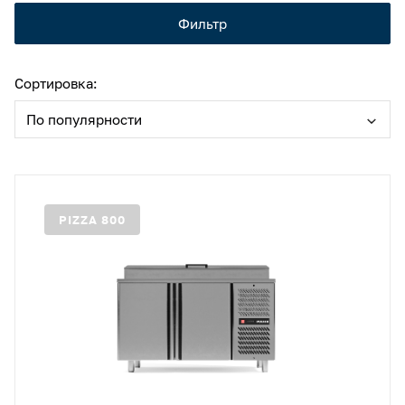
Камеры холодильные
Фильтр
Smart Serviсe
Единый доступ по QR-коду ко всей информации об изделии
Машины холодильные
Сортировка:
Термоконтейнеры FoodLine
По популярности
Решения для Dark / Ghost kitchen
Решения для Вашего Dark Store
PIZZA 800