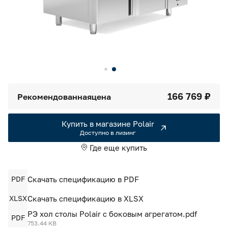
Камеры холодильные
Smart Serviсe
Единый доступ по QR-коду ко всей информации об изделии
Машины холодильные
Термоконтейнеры FoodLine
Решения для Dark / Ghost kitchen
166 769 ₽
Рекомендованная
цена
Решения для Вашего Dark Store
Купить в магазине Polair
Доступно в лизинг
Где еще купить
PDF
Скачать спецификацию в PDF
XLSX
Скачать спецификацию в XLSX
РЭ хол столы Polair с боковым агрегатом.pdf
PDF
753.44 KB