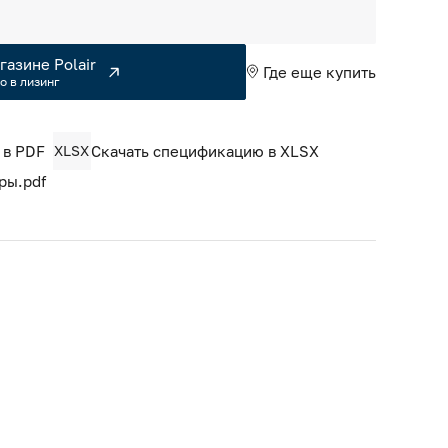
газине Polair
Где еще купить
о в лизинг
 в PDF
XLSX
Скачать спецификацию в XLSX
ры.pdf