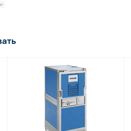
er
вать