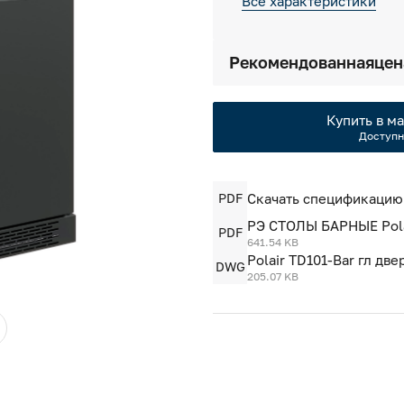
Все характеристики
Рекомендованная
цен
Купить в ма
Доступн
PDF
Скачать спецификацию
РЭ СТОЛЫ БАРНЫЕ Pola
PDF
641.54 KB
Polair TD101-Bar гл дв
DWG
205.07 KB