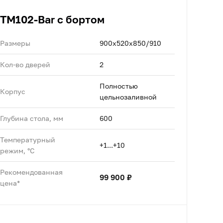
TM102-Bar с бортом
Размеры
900х520х850/910
Кол-во дверей
2
Полностью
Корпус
цельнозаливной
Глубина стола, мм
600
Температурный
+1...+10
режим, °C
Рекомендованная
99 900 ₽
цена*