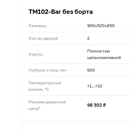
TM102-Bar без борта
Размеры
900х520х850
Кол-во дверей
2
Полностью
Корпус
цельнозаливной
Глубина стола, мм
600
Температурный
+1...+10
режим, °C
Рекомендованная
98 302 ₽
цена*