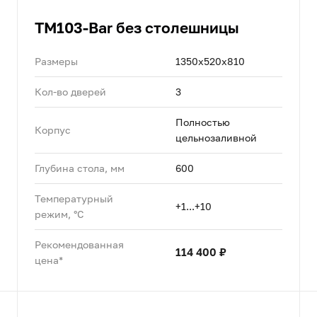
TM103-Bar без столешницы
Размеры
1350х520х810
Кол-во дверей
3
Полностью
Корпус
цельнозаливной
Глубина стола, мм
600
Температурный
+1...+10
режим, °C
Рекомендованная
114 400 ₽
цена*