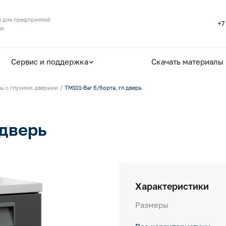
 для предприятий
+7
ли
Сервис и поддержка
Скачать материалы
ы с глухими дверьми
TM101-Bar б/борта, гл дверь
 дверь
Характеристики
Размеры