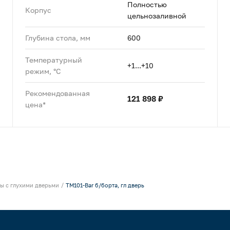
Полностью
Корпус
цельнозаливной
Глубина стола, мм
600
Температурный
+1...+10
режим, °C
Рекомендованная
121 898 ₽
цена*
ы с глухими дверьми
TM101-Bar б/борта, гл дверь