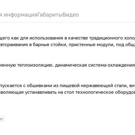
я информация
Габариты
Видео
щего как для использования в качестве традиционного хол
 втсраивания в барные стойки, пристенные модули, под об
тменную теплоизоляцию. динамическая система охлаждения
ыпускается с обшивками из пищевой нержавеющей стали, вн
воляющая устанавливать на стол технологическое оборудо
er