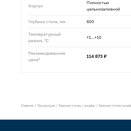
Полностью
Корпус
цельнозаливной
Глубина стола, мм
600
Температурный
+1...+10
режим, °C
Рекомендованная
114 873 ₽
цена*
Главная
Продукция
Барные столы / шкафы
Барные столы/шкаф