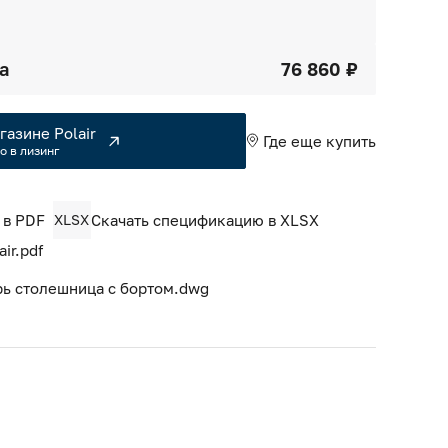
а
76 860 ₽
газине Polair
Где еще купить
о в лизинг
 в PDF
XLSX
Скачать спецификацию в XLSX
ir.pdf
ерь столешница с бортом.dwg