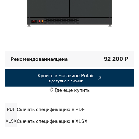
Камеры холодильные
Smart Serviсe
Единый доступ по QR-коду ко всей информации об изделии
Машины холодильные
Термоконтейнеры FoodLine
Решения для Dark / Ghost kitchen
92 200 ₽
Рекомендованная
цена
Решения для Вашего Dark Store
Купить в магазине Polair
Доступно в лизинг
Где еще купить
PDF
Скачать спецификацию в PDF
XLSX
Скачать спецификацию в XLSX