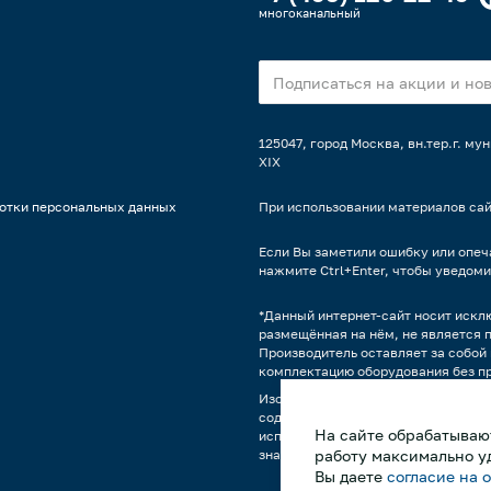
многоканальный
125047, город Москва, вн.тер.г. м
XIX
отки персональных данных
При использовании материалов сай
Если Вы заметили ошибку или опеча
нажмите Ctrl+Enter, чтобы уведоми
*Данный интернет-сайт носит искл
размещённая на нём, не является 
Производитель оставляет за собой 
комплектацию оборудования без п
Изображения продукции, а также,
содержимым может отличаться от 
На сайте обрабатывают
использования оборудования явля
знакомиться с техническими хара
работу максимально у
Вы даете
согласие на 