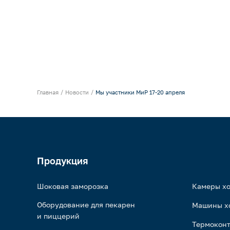
Главная
Новости
Мы участники МиР 17-20 апреля
Продукция
Шоковая заморозка
Камеры х
Оборудование для пекарен
Машины х
и пиццерий
Термоконт