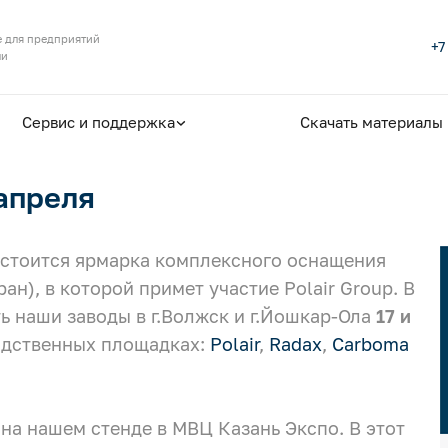
 для предприятий
+7
ли
Сервис и поддержка
Скачать материалы
апреля
остоится ярмарка комплексного оснащения
ан), в которой примет участие Polair Group. В
 наши заводы в г.Волжск и г.Йошкар-Ола
17 и
водственных площадках:
Polair
,
Radax
,
Carboma
на нашем стенде в МВЦ Казань Экспо. В этот