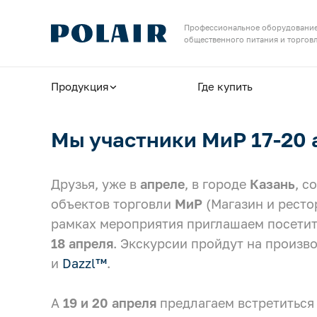
Назад
Назад
Профессиональное оборудование
общественного питания и торгов
Продукция
Сервис и поддержка
Продукция
Где купить
Шоковая заморозка
Найдите авторизованные
Оборудование для пекарен и пиццерий
сервисные центры
Мы участники МиР 17-20 
Выберите ближайший АСЦ, чтобы
обслуживать оборудование по гарантии
Шкафы холодильные
Друзья, уже в
апреле
, в городе
Казань
, с
Шкафы для вызревания
объектов торговли
МиР
(Магазин и рестор
Контакты сервисной службы
Связаться с нами можно по телефону
рамках мероприятия приглашаем посетить
Камеры для вызревания
или электронной почте
18 апреля
. Экскурсии пройдут на произ
Барные столы / шкафы
и
Dazzl™
.
Сообщите о неисправности
Столы холодильные
А
19 и 20 апреля
предлагаем встретиться 
оборудования