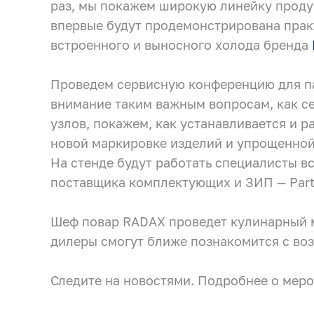
Заполните форму, чтобы воспользоваться
раз, мы покажем широкую линейку продук
Камеры холодильные
гарантийным обслуживанием
впервые будут продемонстрирована прак
Машины холодильные
встроенного и выносного холода бренда
Smart Serviсe
Термоконтейнеры FoodLine
Единый доступ по QR-коду ко всей
Проведем сервисную конференцию для па
информации об изделии
внимание таким важным вопросам, как с
Решения для Dark / Ghost kitchen
узлов, покажем, как устанавливается и р
Решения для Вашего Dark Store
новой маркировке изделий и упрощенной 
На стенде будут работать специалисты в
поставщика комплектующих и ЗИП — Part
Шеф повар RADAX проведет кулинарный м
дилеры смогут ближе познакомится с в
Следите на новостями. Подробнее о мер