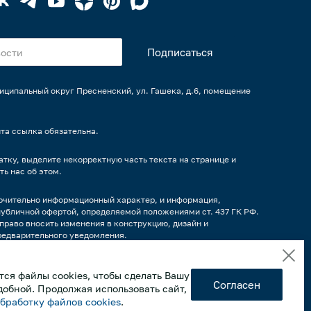
униципальный округ Пресненский, ул. Гашека, д.6, помещение
та ссылка обязательна.
тку, выделите некорректную часть текста на странице и
ть нас об этом.
ючительно информационный характер, и информация,
публичной офертой, определяемой положениями ст. 437 ГК РФ.
право вносить изменения в конструкцию, дизайн и
редварительного уведомления.
 варианты наполнения продуктами/напитками и другим
фактического вида. Интерьерные иллюстрации и примеры
ся файлы cookies, чтобы сделать Вашу
ются вариантами эксплуатации. Просим внимательно
Согласен
ктеристиками оборудования.
добной. Продолжая использовать сайт,
обработку файлов cookies
.