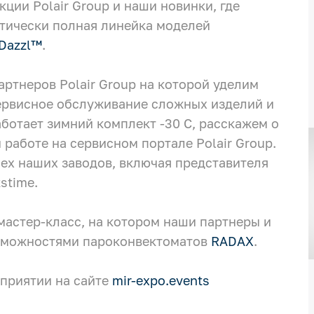
ции Polair Group и наши новинки, где
тически полная линейка моделей
Dazzl™
.
ртнеров Polair Group на которой уделим
ервисное обслуживание сложных изделий и
аботает зимний комплект -30 С, расскажем о
работе на сервисном портале Polair Group.
сех наших заводов, включая представителя
stime.
астер-класс, на котором наши партнеры и
озможностями пароконвектоматов
RADAX
.
оприятии на сайте
mir-expo.events