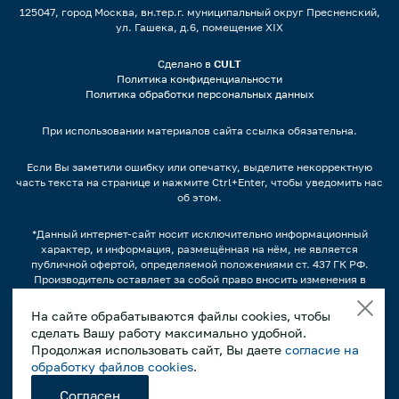
125047, город Москва, вн.тер.г. муниципальный округ Пресненский,
ул. Гашека, д.6, помещение XIX
Сделано в
CULT
Политика конфиденциальности
Политика обработки персональных данных
При использовании материалов сайта ссылка обязательна.
Если Вы заметили ошибку или опечатку, выделите некорректную
часть текста на странице и нажмите Ctrl+Enter, чтобы уведомить нас
об этом.
*Данный интернет-сайт носит исключительно информационный
характер, и информация, размещённая на нём, не является
публичной офертой, определяемой положениями ст. 437 ГК РФ.
Производитель оставляет за собой право вносить изменения в
конструкцию, дизайн и комплектацию оборудования без
предварительного уведомления.
На сайте обрабатываются файлы cookies, чтобы
сделать Вашу работу максимально удобной.
Изображения продукции, а также, варианты наполнения
продуктами/напитками и другим содержимым может отличаться от
Продолжая использовать сайт, Вы даете
согласие на
фактического вида. Интерьерные иллюстрации и примеры
обработку файлов cookies
.
использования оборудования являются вариантами эксплуатации.
Просим внимательно знакомиться с техническими
Согласен