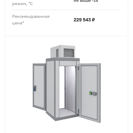
не выше -18
режим, °C
Рекомендованная
229 543 ₽
цена*