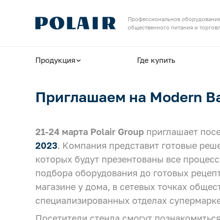
Назад
Назад
Профессиональное оборудование
общественного питания и торгов
Продукция
Сервис и поддержка
Продукция
Где купить
Шоковая заморозка
Найдите авторизованные
Оборудование для пекарен и пиццерий
сервисные центры
Приглашаем на Modern B
Выберите ближайший АСЦ, чтобы
обслуживать оборудование по гарантии
Шкафы холодильные
21-24 марта
Polair Group
приглашает посе
Шкафы для вызревания
Контакты сервисной службы
2023
. Компания представит готовые реш
Связаться с нами можно по телефону
Камеры для вызревания
которых будут презентованы все процесс
или электронной почте
подбора оборудования до готовых рецепт
Барные столы / шкафы
магазине у дома, в сетевых точках общес
Сообщите о неисправности
специализированных отделах супермарке
Столы холодильные
оборудования
Посетители стенда смогут познакомиться