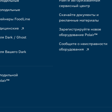
Найти авторизованный
олодильные
сервисный центр
олодильные
Скачайте документы и
ейнеры FoodLine
рекламные материалы
дицинские
Зарегистрируйте новое
оборудование Polair™
ля Dark / Ghost
Сообщите о неисправности
оборудования
ля Вашего Dark
лодильной
lair™