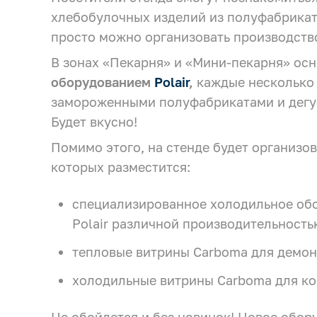
Заполните форму, чтобы воспользоваться
Камеры холодильные
хлебобулочных изделий из полуфабрика
гарантийным обслуживанием
просто можно организовать производств
Машины холодильные
В зонах «Пекарня» и «Мини-пекарня» ос
Smart Serviсe
Термоконтейнеры FoodLine
оборудованием
Polair
,
каждые несколько 
Единый доступ по QR-коду ко всей
информации об изделии
замороженными полуфабрикатами и дегус
Решения для Dark / Ghost kitchen
Будет вкусно!
Решения для Вашего Dark Store
Помимо этого, на стенде будет организо
которых разместится:
специализированное холодильное об
Polair различной производительность
тепловые витрины Carboma для демо
холодильные витрины Carboma для ко