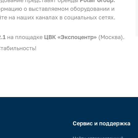
рудование представят бренды
Polair Group:
рмацию о выставляемом оборудовании и
айте на наших каналах в социальных сетях.
.1
на площадке
ЦВК «Экспоцентр»
(Москва).
табильность!
Сервис и поддержка