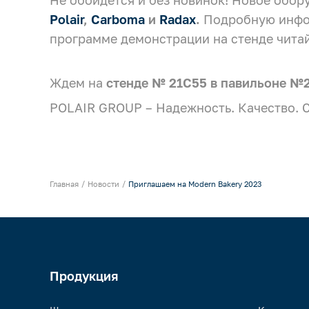
Не обойдется и без новинок! Новое обо
Polair
,
Carboma
и
Radax
.
Подробную инфо
программе демонстрации на стенде чит
Ждем на
стенде № 21C55
в павильоне №2
POLAIR GROUP – Надежность. Качество. С
Главная
Новости
Приглашаем на Modern Bakery 2023
Продукция