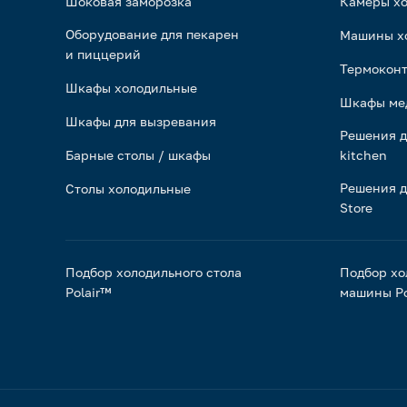
Шоковая заморозка
Камеры х
Оборудование для пекарен
Машины х
и пиццерий
Термоконт
Шкафы холодильные
Шкафы ме
Шкафы для вызревания
Решения д
Барные столы / шкафы
kitchen
Решения д
Столы холодильные
Store
Подбор холодильного стола
Подбор хо
Polair™
машины Po