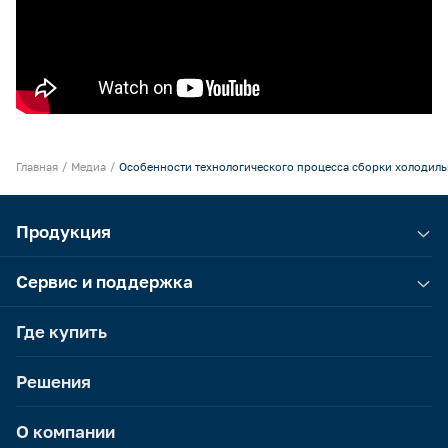
Камеры холодильные
Smart Serviсe
Единый доступ по QR-коду ко всей информации об изделии
Машины холодильные
Термоконтейнеры FoodLine
Решения для Dark / Ghost kitchen
Главная
Медиа
Особенности технологического процесса сборки холодиль
Решения для Вашего Dark Store
Продукция
Сервис и поддержка
Где купить
Решения
О компании