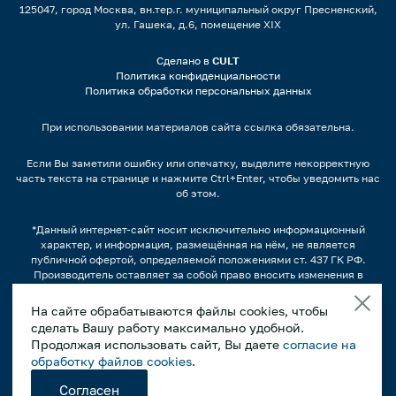
125047, город Москва, вн.тер.г. муниципальный округ Пресненский,
ул. Гашека, д.6, помещение XIX
Сделано в
CULT
Политика конфиденциальности
Политика обработки персональных данных
При использовании материалов сайта ссылка обязательна.
Если Вы заметили ошибку или опечатку, выделите некорректную
часть текста на странице и нажмите Ctrl+Enter, чтобы уведомить нас
об этом.
*Данный интернет-сайт носит исключительно информационный
характер, и информация, размещённая на нём, не является
публичной офертой, определяемой положениями ст. 437 ГК РФ.
Производитель оставляет за собой право вносить изменения в
конструкцию, дизайн и комплектацию оборудования без
предварительного уведомления.
На сайте обрабатываются файлы cookies, чтобы
сделать Вашу работу максимально удобной.
Изображения продукции, а также, варианты наполнения
продуктами/напитками и другим содержимым может отличаться от
Продолжая использовать сайт, Вы даете
согласие на
фактического вида. Интерьерные иллюстрации и примеры
обработку файлов cookies
.
использования оборудования являются вариантами эксплуатации.
Просим внимательно знакомиться с техническими
Согласен