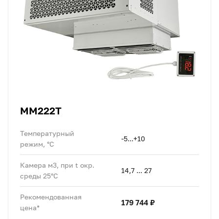
MM222T
Температурный
-5...+10
режим, °C
Камера м3, при t окр.
14,7 ... 27
среды 25°C
Рекомендованная
179 744 ₽
цена*