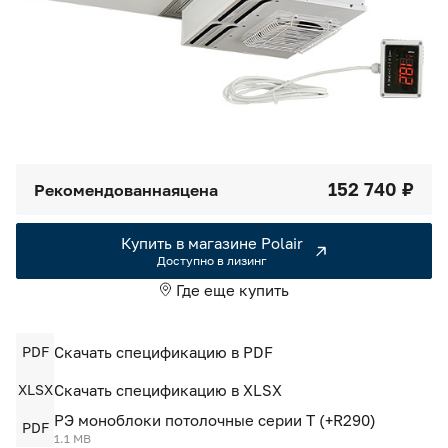
Камеры холодильные
Smart Serviсe
Единый доступ по QR-коду ко всей информации об изделии
Машины холодильные
Термоконтейнеры FoodLine
Решения для Dark / Ghost kitchen
152 740 ₽
Рекомендованная
цена
Решения для Вашего Dark Store
Купить в магазине Polair
Доступно в лизинг
Где еще купить
PDF
Скачать спецификацию в PDF
XLSX
Скачать спецификацию в XLSX
РЭ моноблоки потолочные серии Т (+R290)
PDF
1.1 MB