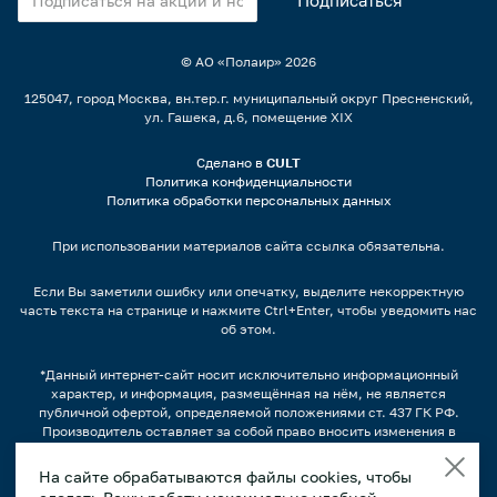
© АО «Полаир»
2026
125047, город Москва, вн.тер.г. муниципальный округ Пресненский,
ул. Гашека, д.6, помещение XIX
Сделано в
CULT
Политика конфиденциальности
Политика обработки персональных данных
При использовании материалов сайта ссылка обязательна.
Если Вы заметили ошибку или опечатку, выделите некорректную
часть текста на странице и нажмите Ctrl+Enter, чтобы уведомить нас
об этом.
*Данный интернет-сайт носит исключительно информационный
характер, и информация, размещённая на нём, не является
публичной офертой, определяемой положениями ст. 437 ГК РФ.
Производитель оставляет за собой право вносить изменения в
конструкцию, дизайн и комплектацию оборудования без
предварительного уведомления.
На сайте обрабатываются файлы cookies, чтобы
Изображения продукции, а также, варианты наполнения