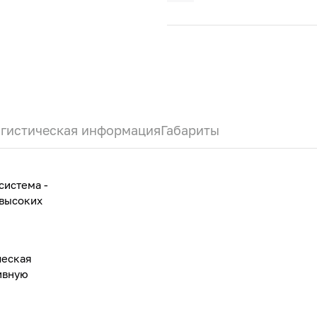
гистическая информация
Габариты
система -
 высоких
ческая
ивную