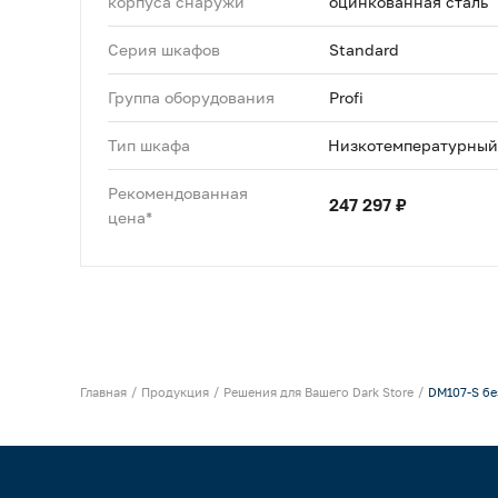
корпуса снаружи
оцинкованная сталь
Серия шкафов
Standard
Группа оборудования
Profi
Тип шкафа
Низкотемпературный
Рекомендованная
247 297 ₽
цена*
Главная
Продукция
Решения для Вашего Dark Store
DM107-S бе