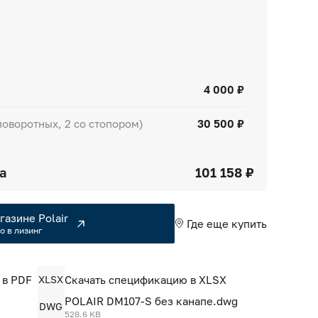
4 000 ₽
поворотных, 2 со стопором)
30 500 ₽
а
101 158 ₽
газине Polair
Где еще купить
о в лизинг
 в PDF
XLSX
Скачать спецификацию в XLSX
POLAIR DM107-S без канапе.dwg
DWG
528.6 KB