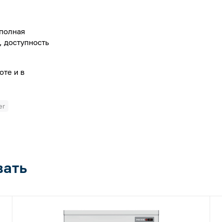
 полная
, доступность
оте и в
er
вать