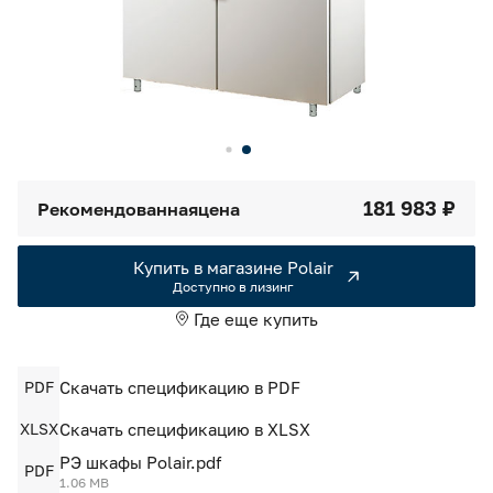
Камеры холодильные
Smart Serviсe
Единый доступ по QR-коду ко всей информации об изделии
Машины холодильные
Термоконтейнеры FoodLine
Решения для Dark / Ghost kitchen
181 983 ₽
Рекомендованная
цена
Решения для Вашего Dark Store
Купить в магазине Polair
Доступно в лизинг
Где еще купить
PDF
Скачать спецификацию в PDF
XLSX
Скачать спецификацию в XLSX
РЭ шкафы Polair.pdf
PDF
1.06 MB