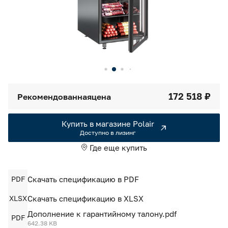
Камеры холодильные
Smart Serviсe
Единый доступ по QR-коду ко всей информации об изделии
Машины холодильные
Термоконтейнеры FoodLine
Решения для Dark / Ghost kitchen
172 518 ₽
Рекомендованная
цена
Решения для Вашего Dark Store
Купить в магазине Polair
Доступно в лизинг
Где еще купить
PDF
Скачать спецификацию в PDF
XLSX
Скачать спецификацию в XLSX
Дополнение к гарантийному талону.pdf
PDF
642.38 KB