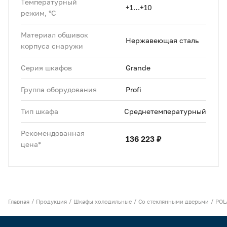
Температурный
+1…+10
режим, °C
Материал обшивок
Нержавеющая сталь
корпуса снаружи
Серия шкафов
Grande
Группа оборудования
Profi
Тип шкафа
Среднетемпературный
Рекомендованная
136 223 ₽
цена*
Главная
Продукция
Шкафы холодильные
Со стеклянными дверьми
POL