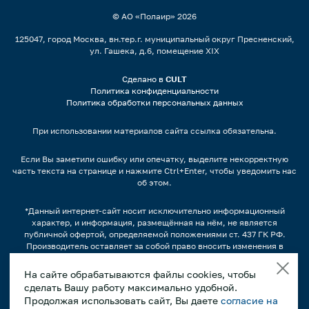
© АО «Полаир»
2026
125047, город Москва, вн.тер.г. муниципальный округ Пресненский,
ул. Гашека, д.6, помещение XIX
Сделано в
CULT
Политика конфиденциальности
Политика обработки персональных данных
При использовании материалов сайта ссылка обязательна.
Если Вы заметили ошибку или опечатку, выделите некорректную
часть текста на странице и нажмите Ctrl+Enter, чтобы уведомить нас
об этом.
*Данный интернет-сайт носит исключительно информационный
характер, и информация, размещённая на нём, не является
публичной офертой, определяемой положениями ст. 437 ГК РФ.
Производитель оставляет за собой право вносить изменения в
конструкцию, дизайн и комплектацию оборудования без
предварительного уведомления.
На сайте обрабатываются файлы cookies, чтобы
сделать Вашу работу максимально удобной.
Изображения продукции, а также, варианты наполнения
продуктами/напитками и другим содержимым может отличаться от
Продолжая использовать сайт, Вы даете
согласие на