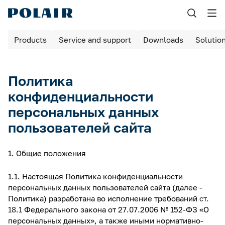
Назад
Products
Service and support
Downloads
Solutio
Products
Shock freezing
Политика
Equipment for bakeries and pizzerias
конфиденциальности
персональных данных
Refrigerated cabinets
пользователей сайта
Maturing rooms
1. Общие положения
Maturing cabinets
1.1. Настоящая Политика конфиденциальности
Bar tables / cabinets
персональных данных пользователей сайта (далее -
Политика) разработана во исполнение требований
ст.
Refrigerated tables
18.1
Федерального закона от 27.07.2006 № 152-ФЗ «О
персональных данных», а также иными нормативно-