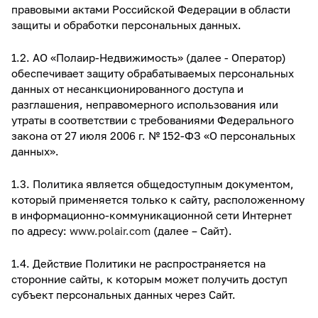
Cold rooms
правовыми актами Российской Федерации в области
защиты и обработки персональных данных.
Refrigeration machines
1.2. АО «Полаир-Недвижимость» (далее - Оператор)
FoodLine thermal containers
обеспечивает защиту обрабатываемых персональных
данных от несанкционированного доступа и
разглашения, неправомерного использования или
Solutions for Dark / Ghost kitchen
утраты в соответствии с требованиями Федерального
закона от 27 июля 2006 г. № 152-ФЗ «О персональных
Solutions for your Dark Store
данных».
1.3. Политика является общедоступным документом,
который применяется только к сайту, расположенному
в информационно-коммуникационной сети Интернет
по адресу:
www.polair.com
(далее – Сайт).
1.4. Действие Политики не распространяется на
сторонние сайты, к которым может получить доступ
субъект персональных данных через Сайт.