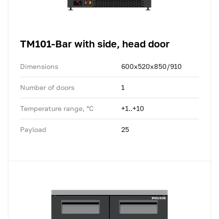
TM101-Bar with side, head door
Dimensions
600x520x850/910
Number of doors
1
Temperature range, °C
+1..+10
Payload
25