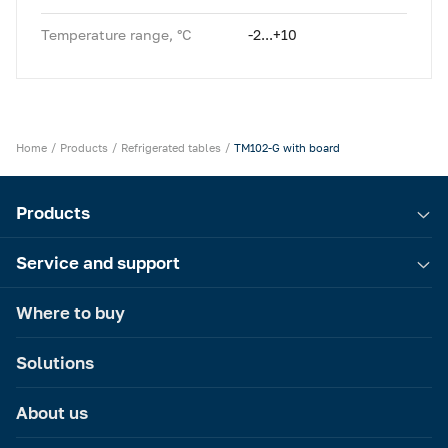
Temperature range, °C
-2...+10
Home
Products
Refrigerated tables
TM102-G with board
Products
Service and support
Where to buy
Solutions
About us