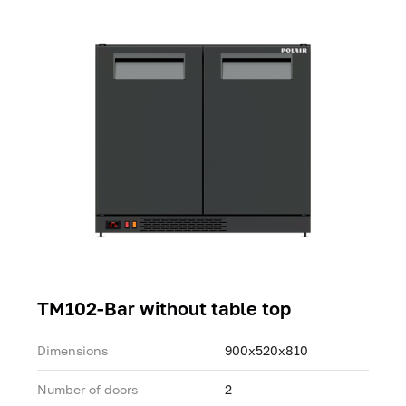
TM102-Bar without table top
Dimensions
900x520x810
Number of doors
2