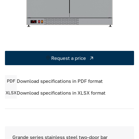
Cold rooms
Refrigeration machines
FoodLine thermal containers
Solutions for Dark / Ghost kitchen
Request a price
Solutions for your Dark Store
PDF
Download specifications in PDF format
XLSX
Download specifications in XLSX format
Grande series stainless steel two-door bar