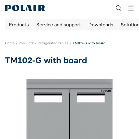
Назад
Products
Service and support
Downloads
Solutio
Products
Shock freezing
Home
Products
Refrigerated tables
TM102-G with board
Equipment for bakeries and pizzerias
TM102-G with board
Refrigerated cabinets
Maturing rooms
Maturing cabinets
Bar tables / cabinets
Refrigerated tables