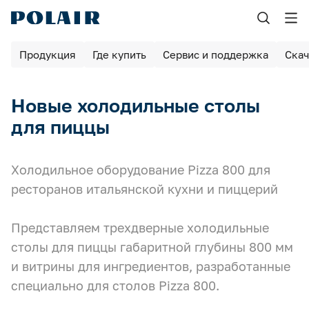
Назад
Назад
Продукция
Где купить
Сервис и поддержка
Скач
Продукция
Сервис и поддержка
Шоковая заморозка
Новые холодильные столы
Найдите авторизованные сервисные центры
Выберите ближайший АСЦ, чтобы обслуживать оборудование по
Оборудование для пекарен и пиццерий
для пиццы
гарантии
Шкафы холодильные
Холодильное оборудование Pizza 800 для
Контакты сервисной службы
Шкафы для вызревания
ресторанов итальянской кухни и пиццерий
Связаться с нами можно по телефону или электронной почте
Камеры для вызревания
Представляем трехдверные холодильные
столы для пиццы габаритной глубины 800 мм
Барные столы / шкафы
Сообщите о неисправности оборудования
и витрины для ингредиентов, разработанные
Заполните форму, чтобы воспользоваться гарантийным
обслуживанием
Столы холодильные
специально для столов Pizza 800.