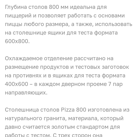
Камеры холодильные
Глубина столов 800 мм идеальна для
Smart Serviсe
пиццерий и позволяет работать с основами
Единый доступ по QR-коду ко всей информации об изделии
Машины холодильные
пиццы любого размера, а также, использовать
Термоконтейнеры FoodLine
на столешнице ящики для теста формата
600x800.
Решения для Dark / Ghost kitchen
Охлаждаемое отделение рассчитано на
Решения для Вашего Dark Store
размещение продуктов и тестовых заготовок
на противнях и в ящиках для теста формата
400х600 – в каждом дверном проеме 7 пар
направляющих.
Столешница столов Pizza 800 изготовлена из
натурального гранита, материала, который
давно считается золотым стандартом для
работы с тестом. С трех сторон она