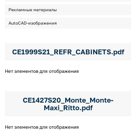
Камеры холодильные
Рекламные материалы
Smart Serviсe
Единый доступ по QR-коду ко всей информации об изделии
Машины холодильные
AutoCAD-изображения
Термоконтейнеры FoodLine
Решения для Dark / Ghost kitchen
CE1999S21_REFR_CABINETS.pdf
Решения для Вашего Dark Store
Нет элементов для отображения
CE1427S20_Monte_Monte-
Maxi_Ritto.pdf
Нет элементов для отображения