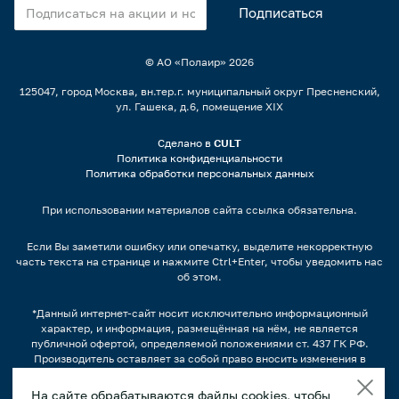
© АО «Полаир»
2026
125047, город Москва, вн.тер.г. муниципальный округ Пресненский,
ул. Гашека, д.6, помещение XIX
Сделано в
CULT
Политика конфиденциальности
Политика обработки персональных данных
При использовании материалов сайта ссылка обязательна.
Если Вы заметили ошибку или опечатку, выделите некорректную
часть текста на странице и нажмите Ctrl+Enter, чтобы уведомить нас
об этом.
*Данный интернет-сайт носит исключительно информационный
характер, и информация, размещённая на нём, не является
публичной офертой, определяемой положениями ст. 437 ГК РФ.
Производитель оставляет за собой право вносить изменения в
конструкцию, дизайн и комплектацию оборудования без
предварительного уведомления.
На сайте обрабатываются файлы cookies, чтобы