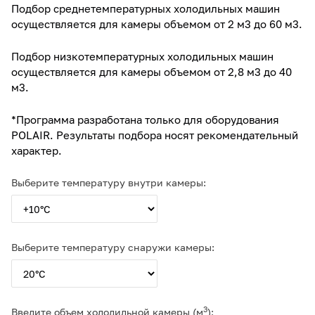
Камеры холодильные
Подбор среднетемпературных холодильных машин
осуществляется для камеры объемом от 2 м3 до 60 м3.
Smart Serviсe
Единый доступ по QR-коду ко всей информации об изделии
Машины холодильные
Подбор низкотемпературных холодильных машин
осуществляется для камеры объемом от 2,8 м3 до 40
Термоконтейнеры FoodLine
м3.
Решения для Dark / Ghost kitchen
*Программа разработана только для оборудования
POLAIR. Результаты подбора носят рекомендательный
Решения для Вашего Dark Store
характер.
Выберите температуру внутри камеры:
Выберите температуру снаружи камеры:
3
Введите объем холодильной камеры (м
):