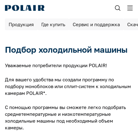
Назад
Назад
Продукция
Где купить
Сервис и поддержка
Скач
Продукция
Сервис и поддержка
Шоковая заморозка
Найдите авторизованные сервисные центры
Подбор холодильной машины
Выберите ближайший АСЦ, чтобы обслуживать оборудование по
Оборудование для пекарен и пиццерий
гарантии
Уважаемые потребители продукции POLAIR!
Шкафы холодильные
Для вашего удобства мы создали программу по
Контакты сервисной службы
Шкафы для вызревания
подбору моноблоков или сплит-систем к холодильным
Связаться с нами можно по телефону или электронной почте
камерам POLAIR*.
Камеры для вызревания
С помощью программы вы сможете легко подобрать
Барные столы / шкафы
Сообщите о неисправности оборудования
среднетемпературные и низкотемпературные
Заполните форму, чтобы воспользоваться гарантийным
холодильные машины под необходимый объем
обслуживанием
Столы холодильные
камеры.