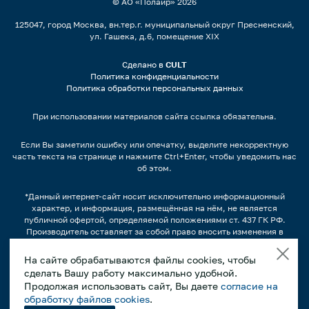
© АО «Полаир»
2026
125047, город Москва, вн.тер.г. муниципальный округ Пресненский,
ул. Гашека, д.6, помещение XIX
Сделано в
CULT
Политика конфиденциальности
Политика обработки персональных данных
При использовании материалов сайта ссылка обязательна.
Если Вы заметили ошибку или опечатку, выделите некорректную
часть текста на странице и нажмите Ctrl+Enter, чтобы уведомить нас
об этом.
*Данный интернет-сайт носит исключительно информационный
характер, и информация, размещённая на нём, не является
публичной офертой, определяемой положениями ст. 437 ГК РФ.
Производитель оставляет за собой право вносить изменения в
конструкцию, дизайн и комплектацию оборудования без
предварительного уведомления.
На сайте обрабатываются файлы cookies, чтобы
сделать Вашу работу максимально удобной.
Изображения продукции, а также, варианты наполнения
продуктами/напитками и другим содержимым может отличаться от
Продолжая использовать сайт, Вы даете
согласие на
фактического вида. Интерьерные иллюстрации и примеры
обработку файлов cookies
.
использования оборудования являются вариантами эксплуатации.