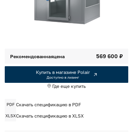
Камеры холодильные
Smart Serviсe
Единый доступ по QR-коду ко всей информации об изделии
Машины холодильные
Термоконтейнеры FoodLine
Решения для Dark / Ghost kitchen
569 600 ₽
Рекомендованная
цена
Решения для Вашего Dark Store
Купить в магазине Polair
Доступно в лизинг
Где еще купить
PDF
Скачать спецификацию в PDF
XLSX
Скачать спецификацию в XLSX