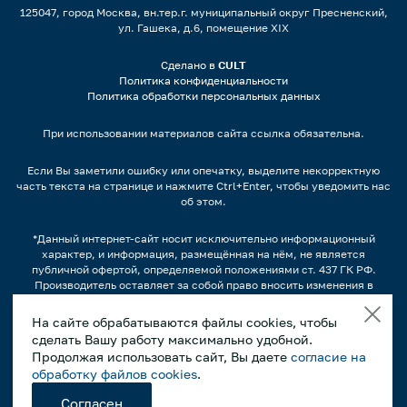
125047, город Москва, вн.тер.г. муниципальный округ Пресненский,
ул. Гашека, д.6, помещение XIX
Сделано в
CULT
Политика конфиденциальности
Политика обработки персональных данных
При использовании материалов сайта ссылка обязательна.
Если Вы заметили ошибку или опечатку, выделите некорректную
часть текста на странице и нажмите Ctrl+Enter, чтобы уведомить нас
об этом.
*Данный интернет-сайт носит исключительно информационный
характер, и информация, размещённая на нём, не является
публичной офертой, определяемой положениями ст. 437 ГК РФ.
Производитель оставляет за собой право вносить изменения в
конструкцию, дизайн и комплектацию оборудования без
предварительного уведомления.
На сайте обрабатываются файлы cookies, чтобы
сделать Вашу работу максимально удобной.
Изображения продукции, а также, варианты наполнения
продуктами/напитками и другим содержимым может отличаться от
Продолжая использовать сайт, Вы даете
согласие на
фактического вида. Интерьерные иллюстрации и примеры
обработку файлов cookies
.
использования оборудования являются вариантами эксплуатации.
Просим внимательно знакомиться с техническими
Согласен