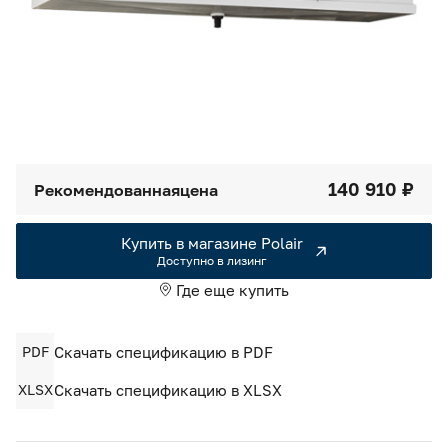
Камеры холодильные
Smart Serviсe
Единый доступ по QR-коду ко всей информации об изделии
Машины холодильные
Термоконтейнеры FoodLine
Решения для Dark / Ghost kitchen
140 910 ₽
Рекомендованная
цена
Решения для Вашего Dark Store
Купить в магазине Polair
Доступно в лизинг
Где еще купить
PDF
Скачать спецификацию в PDF
XLSX
Скачать спецификацию в XLSX