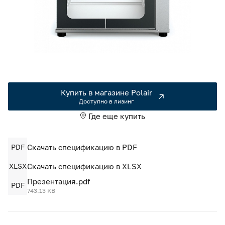
Камеры холодильные
Smart Serviсe
Единый доступ по QR-коду ко всей информации об изделии
Машины холодильные
Термоконтейнеры FoodLine
Решения для Dark / Ghost kitchen
Купить в магазине Polair
Решения для Вашего Dark Store
Доступно в лизинг
Где еще купить
PDF
Скачать спецификацию в PDF
XLSX
Скачать спецификацию в XLSX
Презентация.pdf
PDF
743.13 KB