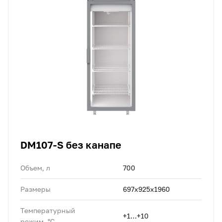
DM107-S без канапе
Объем, л
700
Размеры
697х925х1960
Температурный
+1…+10
режим, °C