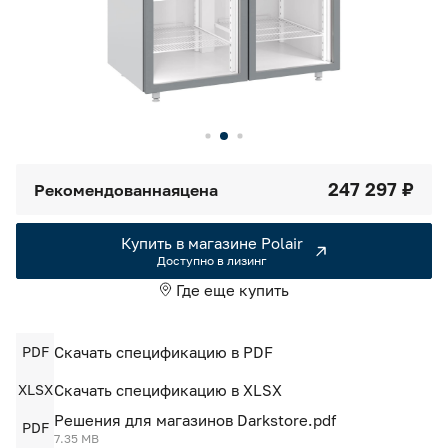
Камеры холодильные
Smart Serviсe
Единый доступ по QR-коду ко всей информации об изделии
Машины холодильные
Термоконтейнеры FoodLine
Решения для Dark / Ghost kitchen
247 297 ₽
Рекомендованная
цена
Решения для Вашего Dark Store
Купить в магазине Polair
Доступно в лизинг
Где еще купить
PDF
Скачать спецификацию в PDF
XLSX
Скачать спецификацию в XLSX
Решения для магазинов Darkstore.pdf
PDF
7.35 MB