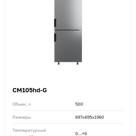
CM105hd-G
Объем, л
500
Размеры
697х695х1960
Температурный
0…+6