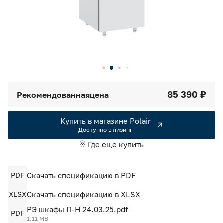
Камеры холодильные
Smart Serviсe
Единый доступ по QR-коду ко всей информации об изделии
Машины холодильные
Термоконтейнеры FoodLine
Решения для Dark / Ghost kitchen
85 390 ₽
Рекомендованная
цена
Решения для Вашего Dark Store
Купить в магазине Polair
Доступно в лизинг
Где еще купить
PDF
Скачать спецификацию в PDF
XLSX
Скачать спецификацию в XLSX
РЭ шкафы П-Н 24.03.25.pdf
PDF
1.11 MB