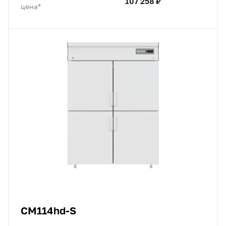
107 258 ₽
цена*
CM114hd-S