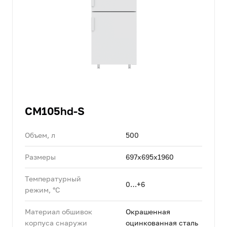
CM105hd-S
Объем, л
500
Размеры
697х695х1960
Температурный
0…+6
режим, °C
Материал обшивок
Окрашенная
корпуса снаружи
оцинкованная сталь