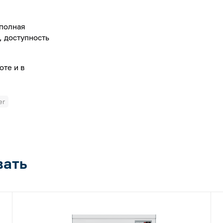
 полная
, доступность
оте и в
er
вать