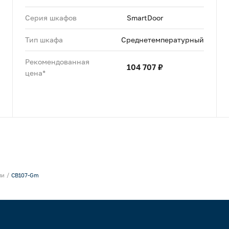
Серия шкафов
SmartDoor
Тип шкафа
Среднетемпературный
Рекомендованная
104 707 ₽
цена*
ли
CB107-Gm