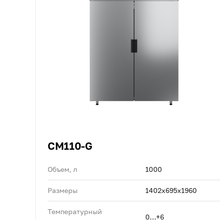
CM110-G
Объем, л
1000
Размеры
1402х695х1960
Температурный
0…+6