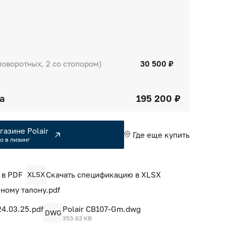
поворотных, 2 со стопором)
30 500 ₽
а
195 200 ₽
газине Polair
Где еще купить
о в лизинг
 в PDF
XLSX
Скачать спецификацию в XLSX
ному талону.pdf
4.03.25.pdf
Polair CB107-Gm.dwg
DWG
353.63 KB