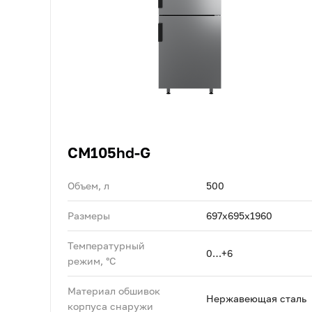
CM105hd-G
Объем, л
500
Размеры
697х695х1960
Температурный
0…+6
режим, °C
Материал обшивок
Нержавеющая сталь
корпуса снаружи