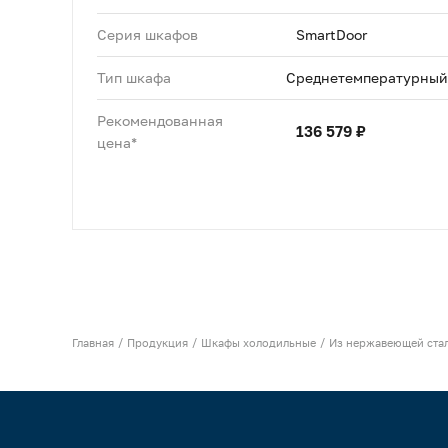
Серия шкафов
SmartDoor
Тип шкафа
Среднетемпературный
Рекомендованная
136 579 ₽
цена*
Главная
Продукция
Шкафы холодильные
Из нержавеющей ста