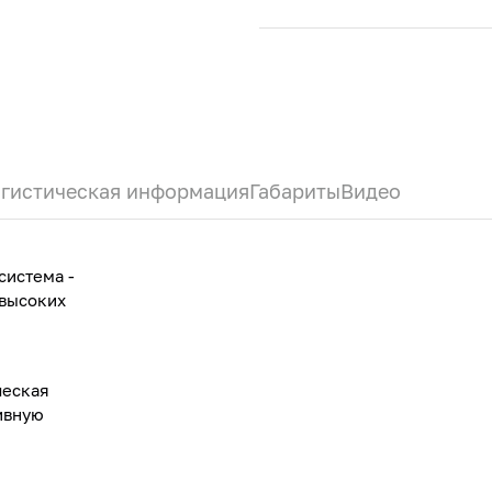
гистическая информация
Габариты
Видео
система -
 высоких
ческая
ивную