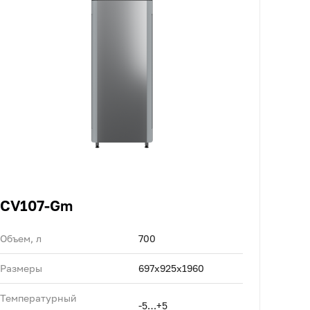
CV107-Gm
Объем, л
700
Размеры
697х925х1960
Температурный
-5…+5