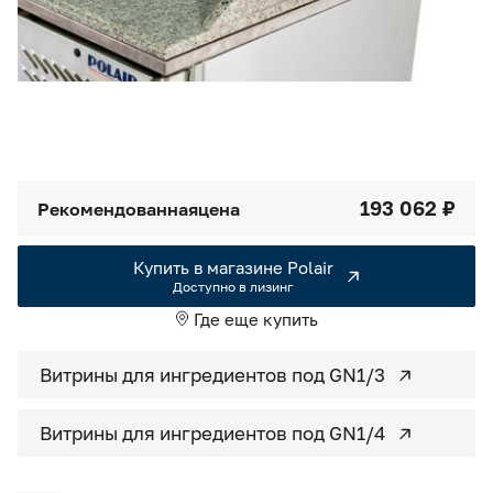
Камеры холодильные
Smart Serviсe
Единый доступ по QR-коду ко всей информации об изделии
Машины холодильные
Термоконтейнеры FoodLine
Решения для Dark / Ghost kitchen
193 062 ₽
Рекомендованная
цена
Решения для Вашего Dark Store
Купить в магазине Polair
Доступно в лизинг
Где еще купить
Витрины для ингредиентов под GN1/3
Витрины для ингредиентов под GN1/4