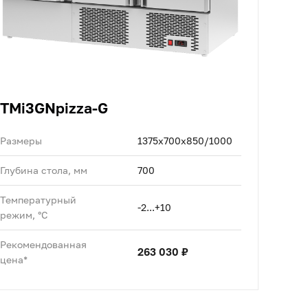
TMi3GNpizza-G
Размеры
1375x700x850/1000
Глубина стола, мм
700
Температурный
-2...+10
режим, °C
Рекомендованная
263 030 ₽
цена*