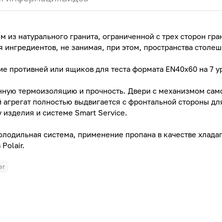
м из натурального гранита, ограниченной с трех сторон гр
я ингредиентов, не занимая, при этом, пространства столе
е противней или ящиков для теста формата EN40x60 на 7 у
енную термоизоляцию и прочность. Двери с механизмом с
й агрегат полностью выдвигается с фронтальной стороны д
 изделия и системе Smart Service.
лодильная система, применение пропана в качестве хлада
Polair.
er