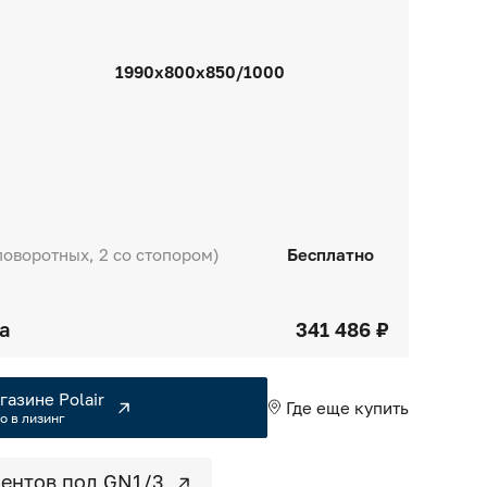
1990х800x850/1000
поворотных, 2 со стопором)
Бесплатно
а
341 486 ₽
газине Polair
Где еще купить
о в лизинг
ентов под GN1/3