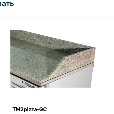
вать
TM2pizza-GC