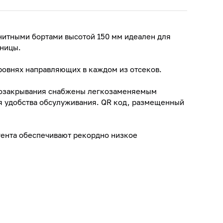
анитными бортами высотой 150 мм идеален для
шницы.
ровнях направляющих в каждом из отсеков.
амозакрывания снабжены легкозаменяемым
ля удобства обсулуживания. QR код, размещенный
гента обеспечивают рекордно низкое