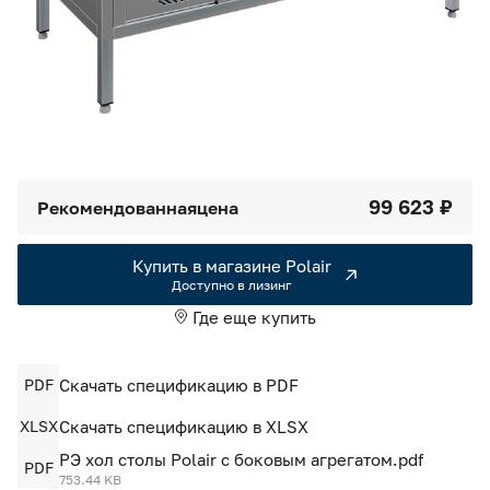
Камеры холодильные
Smart Serviсe
Единый доступ по QR-коду ко всей информации об изделии
Машины холодильные
Термоконтейнеры FoodLine
Решения для Dark / Ghost kitchen
99 623 ₽
Рекомендованная
цена
Решения для Вашего Dark Store
Купить в магазине Polair
Доступно в лизинг
Где еще купить
PDF
Скачать спецификацию в PDF
XLSX
Скачать спецификацию в XLSX
РЭ хол столы Polair с боковым агрегатом.pdf
PDF
753.44 KB