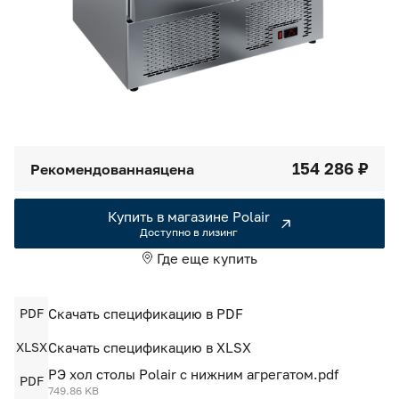
Камеры холодильные
Smart Serviсe
Единый доступ по QR-коду ко всей информации об изделии
Машины холодильные
Термоконтейнеры FoodLine
Решения для Dark / Ghost kitchen
154 286 ₽
Рекомендованная
цена
Решения для Вашего Dark Store
Купить в магазине Polair
Доступно в лизинг
Где еще купить
PDF
Скачать спецификацию в PDF
XLSX
Скачать спецификацию в XLSX
РЭ хол столы Polair с нижним агрегатом.pdf
PDF
749.86 KB