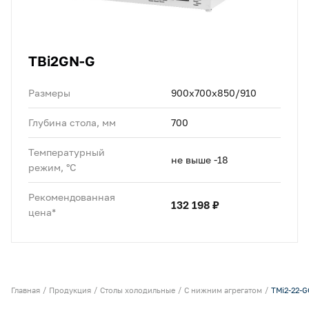
TBi2GN-G
Размеры
900х700х850/910
Глубина стола, мм
700
Температурный
не выше -18
режим, °C
Рекомендованная
132 198 ₽
цена*
Главная
Продукция
Столы холодильные
С нижним агрегатом
TMi2-22-G